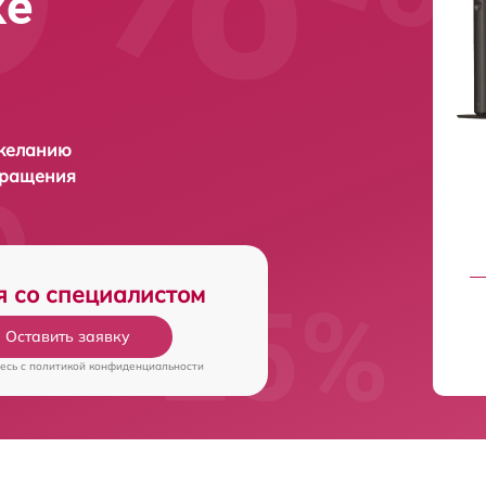
ке
 желанию
бращения
я со специалистом
Оставить заявку
есь c
политикой конфиденциальности