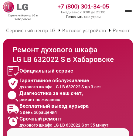
+7 (800) 301-34-05
Ежедневно с 9:00 до 21:00
Сервисный центр LG
в
Позвонить
мне утром
Хабаровске
Сервисный центр LG
Каталог устройств
Ремонт Д
Ремонт духового шкафа
LG LB 632022 S в Хабаровске
Официальный сервис
Гарантийное обслуживание
духового шкафа LG LB 632022 S до 3 лет
Диагностика за наш счет,
ремонт по желанию
Бесплатный выезд курьера
в день обращения
Срочный ремонт
духового шкафа LG LB 632022 S от 35 минут