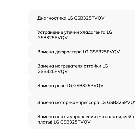
Диагностика LG GSB325PVQV
Устранение утечки хладагента LG
GSB325PVQV
Замена дефростера LG GSB325PVQV
Замена нагревателя оттайки LG
GSB325PVQV
Замена реле LG GSB325PVQV
Замена мотор-компрессора LG GSB325PVQ
Замена платы управления (мат.платы, мейн
платы) LG GSB325PVQV
Ремонт/замена датчика температуры LG