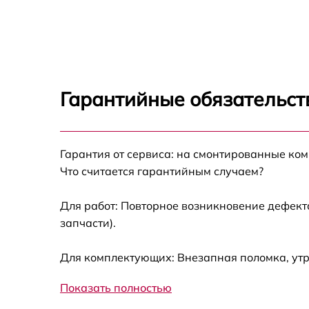
GSB325PVQV
Замена термостата LG GSB325PVQV
Замена усилителей LG GSB325PVQV
Гарантийные обязательст
Замена таймера LG GSB325PVQV
Гарантия от сервиса: на смонтированные ко
Замена электросхемы LG GSB325PVQV
Что считается гарантийным случаем?
Ремонт испарителя LG GSB325PVQV
Для работ: Повторное возникновение дефект
запчасти).
Устранение засора трубопровода LG
GSB325PVQV
Для комплектующих: Внезапная поломка, ут
Ремонт датчика морозильного отделения L
GSB325PVQV
Показать полностью
Прочистка дренажной системы LG