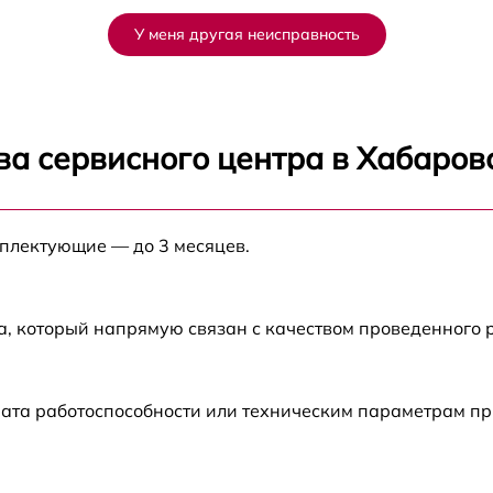
от 60 мин
У меня другая неисправность
от 60 мин
от 60 мин
ва сервисного центра в Хабаров
от 60 мин
мплектующие — до 3 месяцев.
от 60 мин
от 60 мин
а, который напрямую связан с качеством проведенного
от 60 мин
рата работоспособности или техническим параметрам п
G
от 60 мин