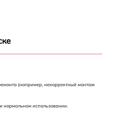
650 р
500 р
650 р
ске
710 р
590 р
650 р
 ремонта (например, некорректный монтаж
800 р
ри нормальном использовании.
450 р