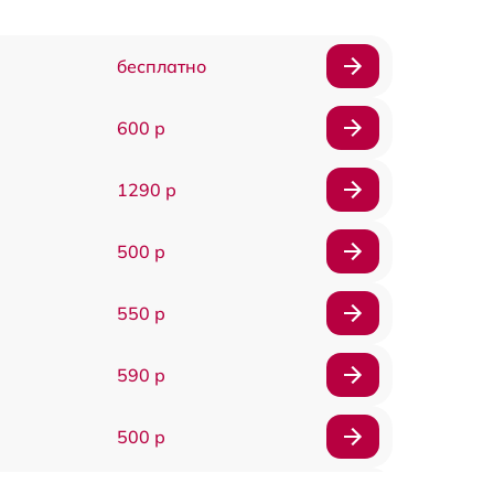
бесплатно
600 р
1290 р
500 р
550 р
590 р
500 р