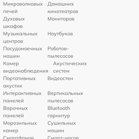
Микроволновых
Домашних
печей
кинотеатров
Духовых
Мониторов
шкафов
Музыкальных
Ноутбуков
центров
Посудомоечных
Роботов-
машин
пылесосов
Камер
Акустических
видеонаблюдения
систем
Портативных
Видеостен
акустик
Интерактивных
Вертикальных
панелей
пылесосов
Варочных
Bluetooth
панелей
гарнитур
Морозильных
Сушильных
камер
машин
Смартфонов
Смарт-часов