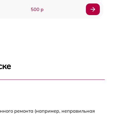
500 р
300 р
550 р
ске
енного ремонта (например, неправильная