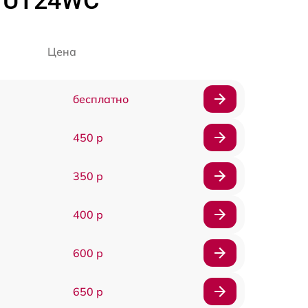
G UT24WC
Цена
бесплатно
450 р
350 р
400 р
600 р
650 р