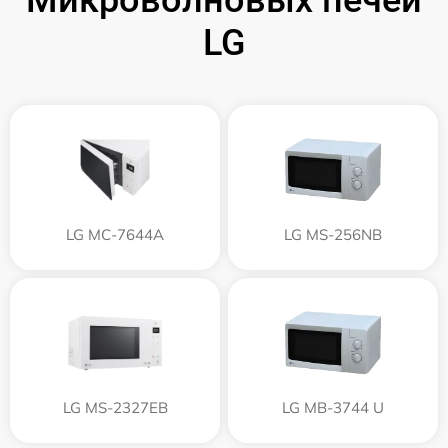
Микроволновых печей
LG
LG MC-7644A
LG MS-256NB
LG MS-2327EB
LG MB-3744 U