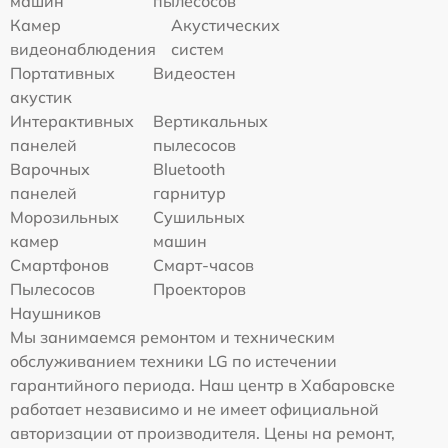
машин
пылесосов
Камер
Акустических
видеонаблюдения
систем
Портативных
Видеостен
акустик
Интерактивных
Вертикальных
панелей
пылесосов
Варочных
Bluetooth
панелей
гарнитур
Морозильных
Сушильных
камер
машин
Смартфонов
Смарт-часов
Пылесосов
Проекторов
Наушников
Мы занимаемся ремонтом и техническим
обслуживанием техники LG по истечении
гарантийного периода. Наш центр в Хабаровске
работает независимо и не имеет официальной
авторизации от производителя. Цены на ремонт,