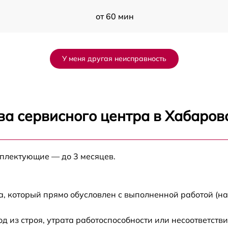
от 60 мин
от 60 мин
У меня другая неисправность
от 60 мин
от 60 мин
ва сервисного центра в Хабаров
от 60 мин
мплектующие — до 3 месяцев.
от 60 мин
от 60 мин
а, который прямо обусловлен с выполненной работой (н
от 60 мин
из строя, утрата работоспособности или несоответств