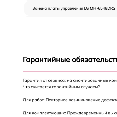
Замена платы управления LG MH-6548DRS
Ремонт платы управления (восстановление)
LG MH-6548DRS
Замена датчиков LG MH-6548DRS
Замена вентилятора LG MH-6548DRS
Гарантийные обязательст
Ремонт магнетрона LG MH-6548DRS
Гарантия от сервиса: на смонтированные ко
Ремонт волновода LG MH-6548DRS
Что считается гарантийным случаем?
Ремонт переключателей режимов LG MH-
6548DRS
Для работ: Повторное возникновение дефект
Замена блока управления LG MH-6548DRS
Для комплектующих: Преждевременный выход 