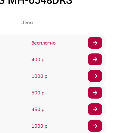
LG MH-6548DRS
Цена
бесплатно
400 р
1000 р
500 р
450 р
1000 р