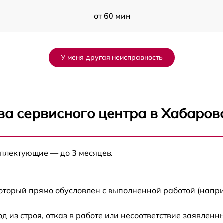
от 60 мин
от 60 мин
У меня другая неисправность
от 60 мин
от 60 мин
ва сервисного центра в Хабаров
от 60 мин
мплектующие — до 3 месяцев.
от 60 мин
от 60 мин
который прямо обусловлен с выполненной работой (напри
от 60 мин
из строя, отказ в работе или несоответствие заявлен