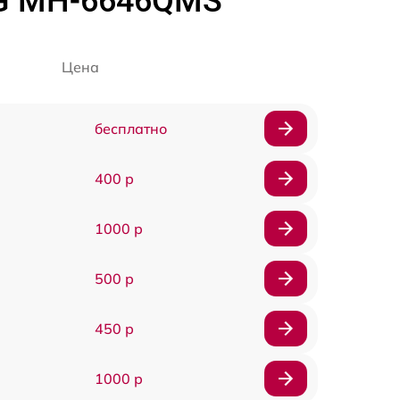
LG MH-6646QMS
Цена
бесплатно
400 р
1000 р
500 р
450 р
1000 р