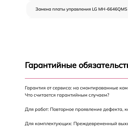
Замена платы управления LG MH-6646QMS
Ремонт платы управления (восстановление)
LG MH-6646QMS
Замена датчиков LG MH-6646QMS
Замена вентилятора LG MH-6646QMS
Гарантийные обязательст
Ремонт магнетрона LG MH-6646QMS
Гарантия от сервиса: на смонтированные ко
Ремонт волновода LG MH-6646QMS
Что считается гарантийным случаем?
Ремонт переключателей режимов LG MH-
6646QMS
Для работ: Повторное проявление дефекта, 
Замена блока управления LG MH-6646QMS
Для комплектующих: Преждевременный выход 