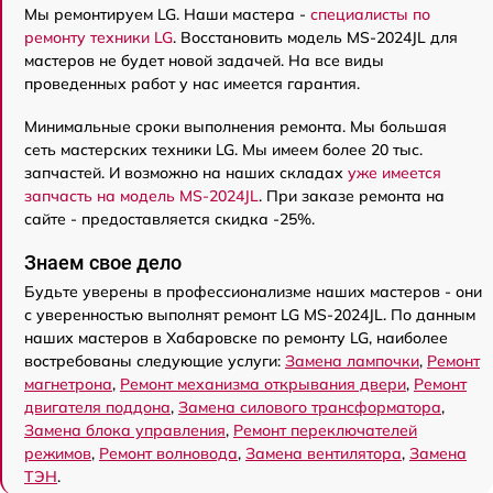
Мы ремонтируем LG. Наши мастера -
специалисты по
ремонту техники LG
. Восстановить модель MS-2024JL для
мастеров не будет новой задачей. На все виды
проведенных работ у нас имеется гарантия.
Минимальные сроки выполнения ремонта. Мы большая
сеть мастерских техники LG. Мы имеем более 20 тыс.
запчастей. И возможно на наших складах
уже имеется
запчасть на модель MS-2024JL
. При заказе ремонта на
сайте - предоставляется скидка -25%.
Знаем свое дело
Будьте уверены в профессионализме наших мастеров - они
с уверенностью выполнят ремонт LG MS-2024JL. По данным
наших мастеров в Хабаровске по ремонту LG, наиболее
востребованы следующие услуги:
Замена лампочки
,
Ремонт
магнетрона
,
Ремонт механизма открывания двери
,
Ремонт
двигателя поддона
,
Замена силового трансформатора
,
Замена блока управления
,
Ремонт переключателей
режимов
,
Ремонт волновода
,
Замена вентилятора
,
Замена
ТЭН
.