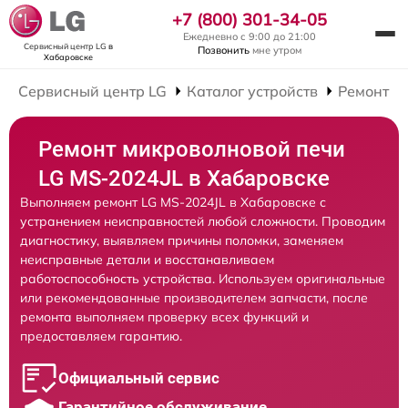
+7 (800) 301-34-05
Ежедневно с 9:00 до 21:00
Сервисный центр LG
в
Позвонить
мне утром
Хабаровске
Сервисный центр LG
Каталог устройств
Ремонт М
Ремонт микроволновой печи
LG MS-2024JL в Хабаровске
Выполняем ремонт LG MS-2024JL в Хабаровске с
устранением неисправностей любой сложности. Проводим
диагностику, выявляем причины поломки, заменяем
неисправные детали и восстанавливаем
работоспособность устройства. Используем оригинальные
или рекомендованные производителем запчасти, после
ремонта выполняем проверку всех функций и
предоставляем гарантию.
Официальный сервис
Гарантийное обслуживание