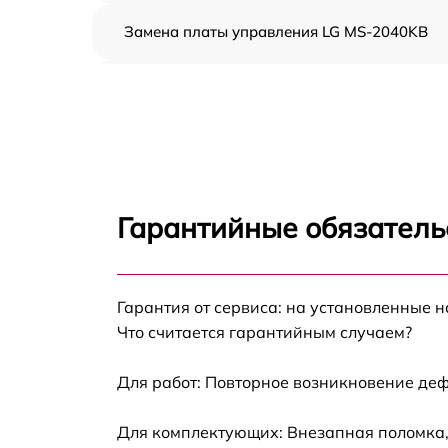
Замена платы управления LG MS-2040KB
Ремонт платы управления (восстановление)
LG MS-2040KB
Замена датчиков LG MS-2040KB
Замена вентилятора LG MS-2040KB
Гарантийные обязатель
Ремонт магнетрона LG MS-2040KB
Гарантия от сервиса: на установленные н
Ремонт волновода LG MS-2040KB
Что считается гарантийным случаем?
Ремонт переключателей режимов LG MS-
2040KB
Для работ: Повторное возникновение деф
Замена блока управления LG MS-2040KB
Для комплектующих: Внезапная поломка,