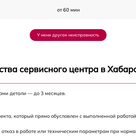
от 60 мин
от 60 мин
У меня другая неисправность
от 60 мин
от 60 мин
ства сервисного центра в Хабар
от 60 мин
ами детали — до 3 месяцев.
от 60 мин
от 60 мин
екта, который прямо обусловлен с выполненной работой
от 60 мин
 отказ в работе или техническим параметрам при норм