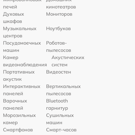
печей
кинотеатров
Духовых
Мониторов
шкафов
Музыкальных
Ноутбуков
центров
Посудомоечных
Роботов-
машин
пылесосов
Камер
Акустических
видеонаблюдения
систем
Портативных
Видеостен
акустик
Интерактивных
Вертикальных
панелей
пылесосов
Варочных
Bluetooth
панелей
гарнитур
Морозильных
Сушильных
камер
машин
Смартфонов
Смарт-часов