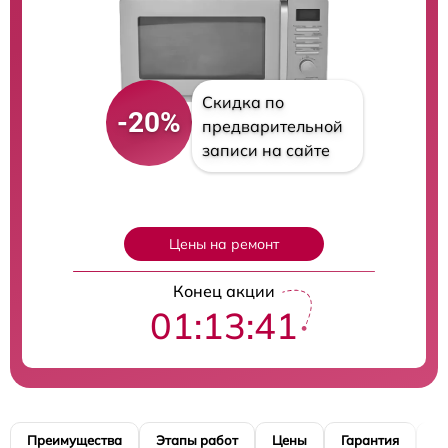
Скидка по
-20%
предварительной
записи на сайте
Цены на ремонт
Конец акции
01:13:40
Преимущества
Этапы работ
Цены
Гарантия
М