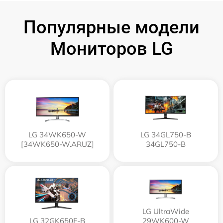
Популярные модели
Мониторов LG
LG 34WK650-W
LG 34GL750-B
[34WK650-W.ARUZ]
34GL750-B
LG UltraWide
LG 32GK650F-B
29WK600-W