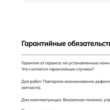
Ремонт цепи питания LG 27EA73LM
Прошивка блока управления LG 27EA73LM
Замена лампы подсветки LG 27EA73LM
Гарантийные обязательст
Ремонт блока управления LG 27EA73LM
Гарантия от сервиса: на установленные нами
Замена блока питания LG 27EA73LM
Что считается гарантийным случаем?
Замена электронных компонентов LG
27EA73LM
Для работ: Повторное возникновение дефект
запчасти).
Для комплектующих: Внезапная поломка, ут