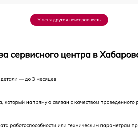
от 60 мин
У меня другая неисправность
от 60 мин
от 60 мин
ва сервисного центра в Хабаров
от 60 мин
 детали — до 3 месяцев.
от 60 мин
от 60 мин
а, который напрямую связан с качеством проведенного 
рата работоспособности или техническим параметрам п