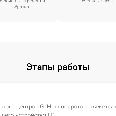
стройство на ремонт и
течение 2 часов.
обратно.
Этапы работы
исного центра LG. Наш оператор свяжется
шего устройства LG.