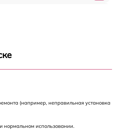
1800 р
700 р
1400 р
ске
700 р
1500 р
1900 р
ремонта (например, неправильная установка
ри нормальном использовании.