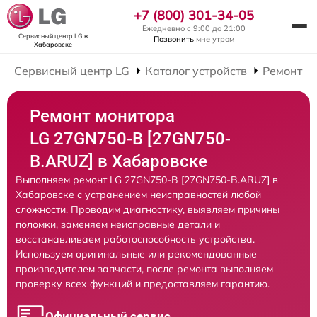
+7 (800) 301-34-05
Ежедневно с 9:00 до 21:00
Сервисный центр LG
в
Позвонить
мне утром
Хабаровске
Сервисный центр LG
Каталог устройств
Ремонт М
Ремонт монитора
LG 27GN750-B [27GN750-
B.ARUZ] в Хабаровске
Выполняем ремонт LG 27GN750-B [27GN750-B.ARUZ] в
Хабаровске с устранением неисправностей любой
сложности. Проводим диагностику, выявляем причины
поломки, заменяем неисправные детали и
восстанавливаем работоспособность устройства.
Используем оригинальные или рекомендованные
производителем запчасти, после ремонта выполняем
проверку всех функций и предоставляем гарантию.
Официальный сервис