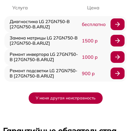
Услуга
Цена
Диагностика LG 27GN750-B
бесплатно
[27GN750-B.ARUZ]
Замена матрицы LG 27GN750-B
1500 р
[27GN750-B.ARUZ]
Ремонт инвертора LG 27GN750-
1000 р
B [27GN750-B.ARUZ]
Ремонт подсветки LG 27GN750-
900 р
B [27GN750-B.ARUZ]
У меня другая неисправность
Гарантийные обязательства