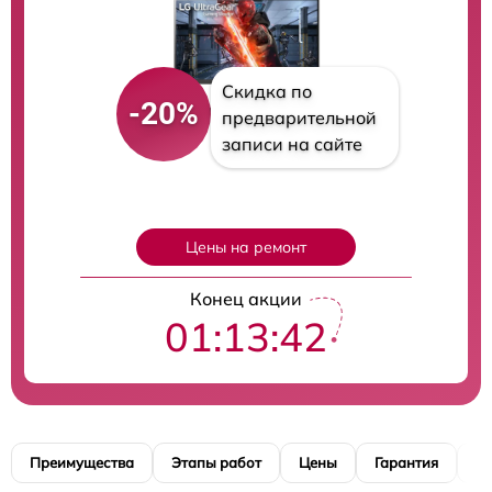
Скидка по
-20%
предварительной
записи на сайте
Цены на ремонт
Конец акции
01:13:41
Преимущества
Этапы работ
Цены
Гарантия
М