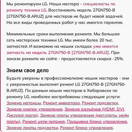
Мы ремонтируем LG. Наши мастера -
специалисты по
ремонту техники LG
. Восстановить модель 27GN750-B
[27GN750-B.ARUZ] для мастеров не будет новой задачей.
На все виды проведенных работ у нас имеется гарантия.
Минимальные сроки выполнения ремонта. Мы большая
сеть мастерских техники LG. Мы имеем более 20 тыс.
запчастей. И возможно на наших складах
уже имеется
запчасть на модель 27GN750-B [27GN750-B.ARUZ]
. При
заказе ремонта на сайте - предоставляется скидка -25%.
Знаем свое дело
Будьте уверены в профессионализме наших мастеров - они
с уверенностью выполнят ремонт LG 27GN750-B [27GN750-
B.ARUZ]. По данным наших мастеров в Хабаровске по
ремонту LG, наиболее востребованы следующие услуги:
Замена матрицы
,
Ремонт инвертора
,
Ремонт подсветки
,
Замена кнопок управления
,
Замена разъёмов (HDMI, DVI,
Дисплей порта)
,
Замена платы управления (мат.платы, мейн
платы)
,
Ремонт цепи питания
,
Прошивка блока управления
,
Замена лампы подсветки
,
Ремонт блока управления
.