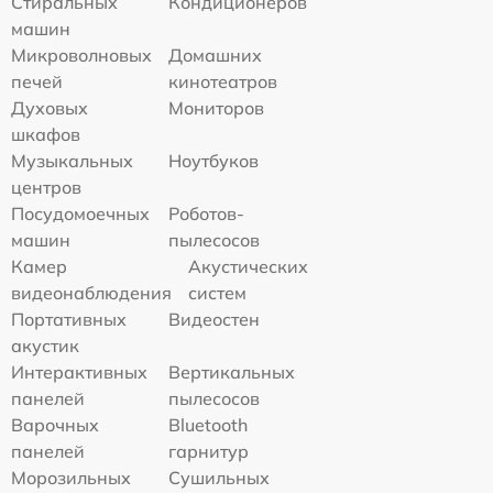
Стиральных
Кондиционеров
машин
Микроволновых
Домашних
печей
кинотеатров
Духовых
Мониторов
шкафов
Музыкальных
Ноутбуков
центров
Посудомоечных
Роботов-
машин
пылесосов
Камер
Акустических
видеонаблюдения
систем
Портативных
Видеостен
акустик
Интерактивных
Вертикальных
панелей
пылесосов
Варочных
Bluetooth
панелей
гарнитур
Морозильных
Сушильных