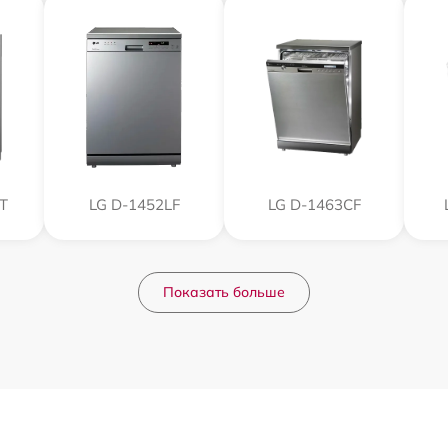
T
LG D-1452LF
LG D-1463CF
Показать больше