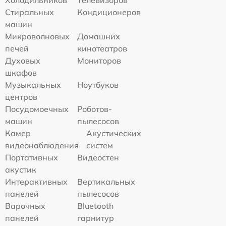
Холодильников
Телевизоров
Стиральных
Кондиционеров
машин
Микроволновых
Домашних
печей
кинотеатров
Духовых
Мониторов
шкафов
Музыкальных
Ноутбуков
центров
Посудомоечных
Роботов-
машин
пылесосов
Камер
Акустических
видеонаблюдения
систем
Портативных
Видеостен
акустик
Интерактивных
Вертикальных
панелей
пылесосов
Варочных
Bluetooth
панелей
гарнитур