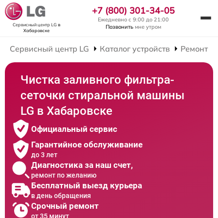
+7 (800) 301-34-05
Ежедневно с 9:00 до 21:00
Сервисный центр LG
в
Позвонить
мне утром
Хабаровске
Сервисный центр LG
Каталог устройств
Ремонт С
Чистка заливного фильтра-
сеточки стиральной машины
LG в Хабаровске
Официальный сервис
Гарантийное обслуживание
до 3 лет
Диагностика за наш счет,
ремонт по желанию
Бесплатный выезд курьера
в день обращения
Срочный ремонт
от 35 минут