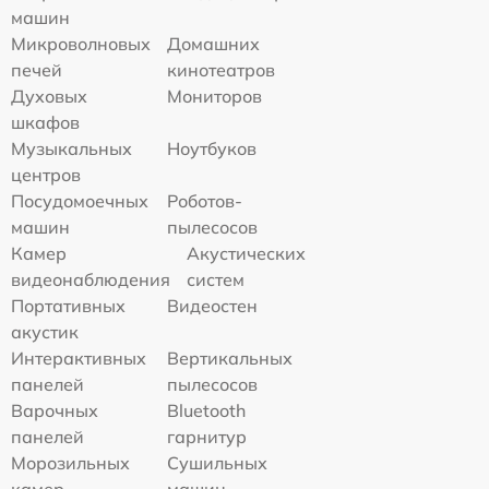
машин
Микроволновых
Домашних
печей
кинотеатров
Духовых
Мониторов
шкафов
Музыкальных
Ноутбуков
центров
Посудомоечных
Роботов-
машин
пылесосов
Камер
Акустических
видеонаблюдения
систем
Портативных
Видеостен
акустик
Интерактивных
Вертикальных
панелей
пылесосов
Варочных
Bluetooth
панелей
гарнитур
Морозильных
Сушильных