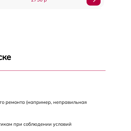
850 р
2450 р
1800 р
ске
1100 р
1100 р
1800 р
ого ремонта (например, неправильная
1000 р
стикам при соблюдении условий
1550 р