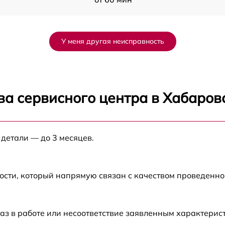
от 60 мин
У меня другая неисправность
от 60 мин
от 60 мин
ва сервисного центра в Хабаров
от 60 мин
 детали — до 3 месяцев.
от 60 мин
от 60 мин
ости, который напрямую связан с качеством проведенн
от 60 мин
аз в работе или несоответствие заявленным характери
от 60 мин