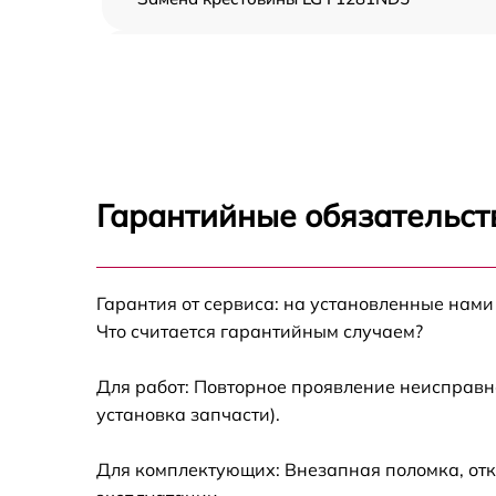
Корпусный ремонт (замена резинок,
креплений, кнопок) LG F1281ND5
Ремонт платы управления (восстановление)
LG F1281ND5
Замена блока управления LG F1281ND5
Гарантийные обязательст
Ремонт/замена датчика температуры LG
F1281ND5
Гарантия от сервиса: на установленные нами
Замена УБЛ LG F1281ND5
Что считается гарантийным случаем?
Замена циркуляционного насоса LG
F1281ND5
Для работ: Повторное проявление неисправн
установка запчасти).
Замена сливного шланга LG F1281ND5
Для комплектующих: Внезапная поломка, отк
Замена сливного насоса LG F1281ND5