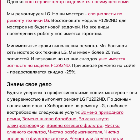
Однако
наш сервис-центр выделяется преимуществами
.
Мы ремонтируем LG. Наши мастера -
специалисты по
ремонту техники LG
. Восстановить модель F1292ND для
мастеров не будет новой задачей. На все виды
проведенных работ у нас имеется гарантия.
Минимальные сроки выполнения ремонта. Мы большая
сеть мастерских техники LG. Мы имеем более 20 тыс.
запчастей. И возможно на наших складах
уже имеется
запчасть на модель F1292ND
. При заказе ремонта на сайте
- предоставляется скидка -25%.
Знаем свое дело
Будьте уверены в профессионализме наших мастеров - они
с уверенностью выполнят ремонт LG F1292ND. По данным
наших мастеров в Хабаровске по ремонту LG, наиболее
востребованы следующие услуги:
Замена приводного
ремня
,
Замена шкива барабана
,
Замена жгута
электропроводки
,
Замена сетевого фильтра
,
Чистка
сливного фильтра
,
Чистка разбрызгивателя
,
Чистка
заливного фильтра-сеточки
,
Ремонт или замена петли