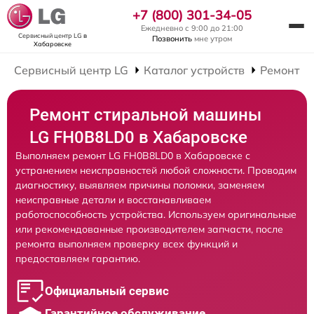
+7 (800) 301-34-05
Ежедневно с 9:00 до 21:00
Сервисный центр LG
в
Позвонить
мне утром
Хабаровске
Сервисный центр LG
Каталог устройств
Ремонт С
Ремонт стиральной машины
LG FH0B8LD0 в Хабаровске
Выполняем ремонт LG FH0B8LD0 в Хабаровске с
устранением неисправностей любой сложности. Проводим
диагностику, выявляем причины поломки, заменяем
неисправные детали и восстанавливаем
работоспособность устройства. Используем оригинальные
или рекомендованные производителем запчасти, после
ремонта выполняем проверку всех функций и
предоставляем гарантию.
Официальный сервис
Гарантийное обслуживание