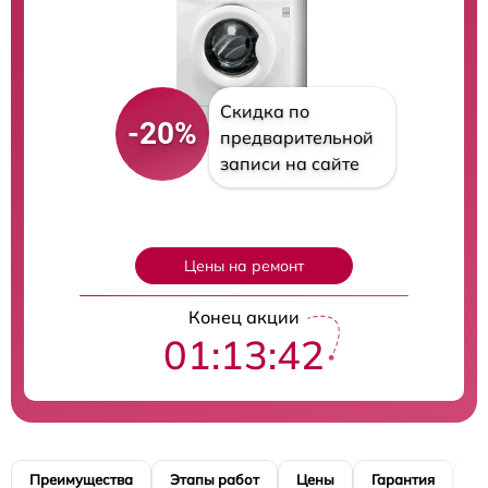
Скидка по
-20%
предварительной
записи на сайте
Цены на ремонт
Конец акции
01:13:41
Преимущества
Этапы работ
Цены
Гарантия
М