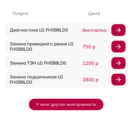
Услуга
Цена
Диагностика LG FH0B8LD0
бесплатно
Замена приводного ремня LG
750 р
FH0B8LD0
Замена ТЭН LG FH0B8LD0
1200 р
Замена подшипников LG
2800 р
FH0B8LD0
У меня другая неисправность