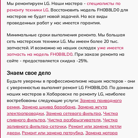
Мы ремонтируем LG. Наши мастера -
специалисты по
ремонту техники LG
. Восстановить модель FH0B8LD0 для
мастеров не будет новой задачей. На все виды
проведенных работ у нас имеется гарантия.
Минимальные сроки выполнения ремонта. Мы большая
сеть мастерских техники LG. Мы имеем более 20 тыс.
запчастей. И возможно на наших складах
уже имеется
запчасть на модель FH0B8LD0
. При заказе ремонта на
сайте - предоставляется скидка -25%.
Знаем свое дело
Будьте уверены в профессионализме наших мастеров - они
с уверенностью выполнят ремонт LG FH0B8LD0. По данным
наших мастеров в Хабаровске по ремонту LG, наиболее
востребованы следующие услуги:
Замена приводного
ремня
,
Замена шкива барабана
,
Замена жгута
электропроводки
,
Замена сетевого фильтра
,
Чистка
сливного фильтра
,
Чистка разбрызгивателя
,
Чистка
заливного фильтра-сеточки
,
Ремонт или замена петли
двери
,
Ремонт или замена патрубка
,
Замена мотора