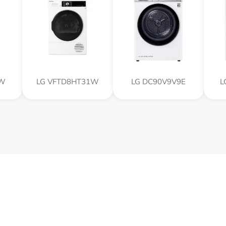
0W
LG VFTD8HT31W
LG DC90V9V9E
L