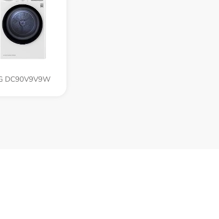
G DC90V9V9W