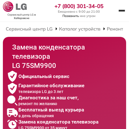
+7 (800) 301-34-05
Ежедневно с 9:00 до 21:00
Сервисный центр LG
в
Позвонить
мне утром
Хабаровске
Сервисный центр LG
Каталог устройств
Ремонт Т
Замена конденсатора
телевизора
LG 75SM9900
Официальный сервис
Гарантийное обслуживание
телевизора LG до 3 лет
Диагностика за наш счет,
ремонт по желанию
Бесплатный выезд курьера
в день обращения
Замена конденсатора телевизора
LG 75SM9900 от 35 минут