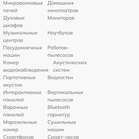
Микроволновых
Домашних
печей
кинотеатров
Духовых
Мониторов
шкафов
Музыкальных
Ноутбуков
центров
Посудомоечных
Роботов-
машин
пылесосов
Камер
Акустических
видеонаблюдения
систем
Портативных
Видеостен
акустик
Интерактивных
Вертикальных
панелей
пылесосов
Варочных
Bluetooth
панелей
гарнитур
Морозильных
Сушильных
камер
машин
Смартфонов
Смарт-часов