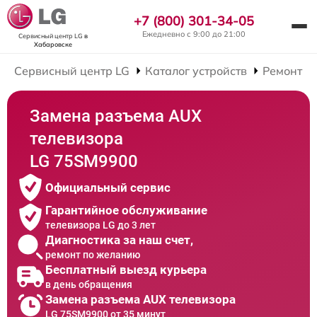
+7 (800) 301-34-05
Ежедневно с 9:00 до 21:00
Сервисный центр LG
в
Хабаровске
Сервисный центр LG
Каталог устройств
Ремонт Т
Замена разъема AUX
телевизора
LG 75SM9900
Официальный сервис
Гарантийное обслуживание
телевизора LG до 3 лет
Диагностика за наш счет,
ремонт по желанию
Бесплатный выезд курьера
в день обращения
Замена разъема AUX телевизора
LG 75SM9900 от 35 минут