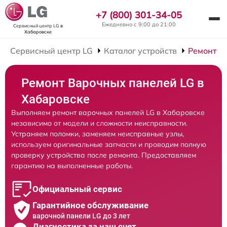
+7 (800) 301-34-05
Ежедневно с 9:00 до 21:00
Сервисный центр LG
в
Хабаровске
Сервисный центр LG
Каталог устройств
Ремонт В
Ремонт Варочных панелей LG в
Хабаровске
Выполняем ремонт варочных панелей LG в Хабаровске
независимо от модели и сложности неисправности.
Устраняем поломки, заменяем неисправные узлы,
используем оригинальные запчасти и проводим полную
проверку устройства после ремонта. Предоставляем
гарантию на выполненные работы.
Официальный сервис
Гарантийное обслуживание
варочной панели LG до 3 лет
Диагностика за наш счет,