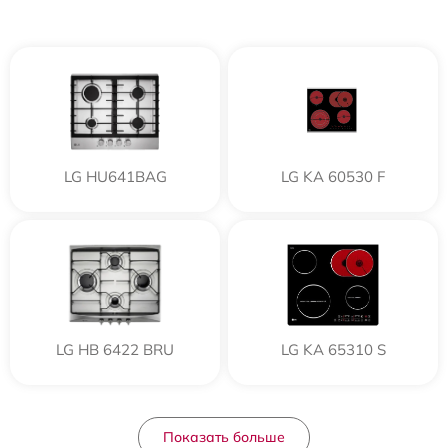
LG HU641BAG
LG KA 60530 F
LG HB 6422 BRU
LG KA 65310 S
Показать больше