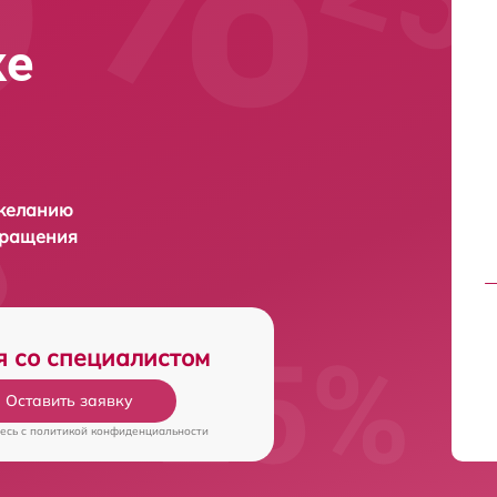
ке
 желанию
бращения
я со специалистом
Оставить заявку
есь c
политикой конфиденциальности