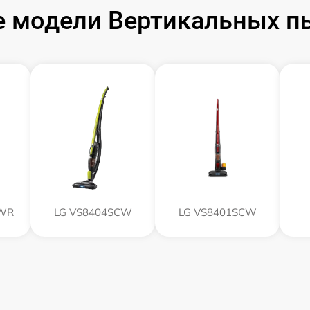
 модели Вертикальных п
CWR
LG VS8404SCW
LG VS8401SCW