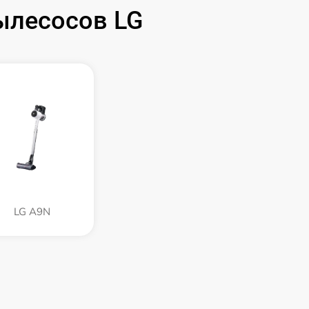
ылесосов LG
LG A9N